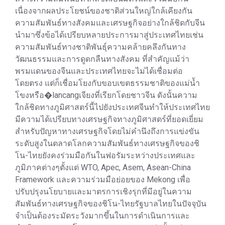
เนื่องจากผลประโยชน์ของชาติส่วนใหญ่ใกล้เคียงกัน
ความสัมพันธ์ทางสังคมและเศรษฐกิจอย่างใกล้ชิดกับจีน
นำมาซึ่งข้อได้เปรียบหลายประการมาสู่ประเทศไทยเช่น
ความสัมพันธ์ทางชาติพันธุ์ความคล้ายคลึงกันทาง
วัฒนธรรมและการดูดกลืนทางสังคม ที่สำคัญแม้ว่า
พรมแดนของจีนและประเทศไทยจะไม่ได้เชื่อมต่อ
โดยตรง แต่ก็เชื่อมโยงกับขอบเขตธรรมชาติของแม่น้ำ
โขงหรือ�lancangเจียงที่เรียกโดยชาวจีน ดังนั้นความ
ใกล้ชิดทางภูมิศาสตร์นี้ไปยังประเทศจีนทำให้ประเทศไทย
มีความได้เปรียบทางเศรษฐกิจทางภูมิศาสตร์ที่ยอดเยี่ยม
สำหรับปัญหาทางเศรษฐกิจโดยไม่คำนึงถึงการแข่งขัน
ระดับสูงในตลาดโลกความสัมพันธ์ทางเศรษฐกิจของชิ
โน-ไทยยังคงร่วมมือกันในฟอรัมระหว่างประเทศและ
ภูมิภาคต่างๆตั้งแต่ WTO, Apec, Asem, Asean-China
Framework และความร่วมมือย่อยของ Mekong เพื่อ
ปรับปรุงนโยบายและมาตรการเชิงรุกที่มีอยู่ในความ
สัมพันธ์ทางเศรษฐกิจของชิโน-ไทยรัฐบาลไทยในปัจจุบัน
จำเป็นต้องระมัดระวังมากขึ้นในการดำเนินการและ