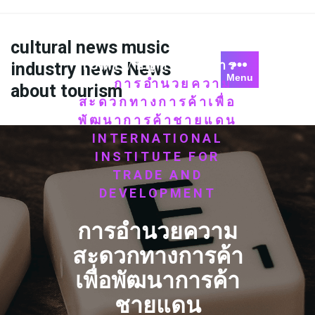
Skip
to
content
cultural news music
HOME
ปัญหาทางการ
industry news News
/
Menu
ค้า
การอำนวยความ
/
about tourism
สะดวกทางการค้าเพื่อ
พัฒนาการค้าชายแดน
INTERNATIONAL
INSTITUTE FOR
TRADE AND
DEVELOPMENT
การอำนวยความ
สะดวกทางการค้า
เพื่อพัฒนาการค้า
ชายแดน