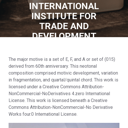
INTERNATIONAL
INSTITUTE FOR
TRADE AND
DEVELOPMENT
0 COMMENTS
4
TAGS
The major motive is a set of E, F, and A or set of (015)
derived from 60th anniversary. This neotonal
composition comprised motivic development, variation
in fragmentation, and quartal/quintal chord. This work is
licensed under a Creative Commons Attribution-
NonCommercial-NoDerivatives 4.zero International
License. This work is licensed beneath a Creative
Commons Attribution-NonCommercial-No Derivative
Works four.0 International License.