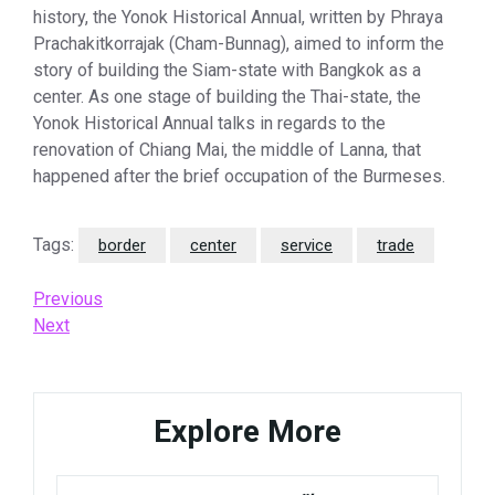
history, the Yonok Historical Annual, written by Phraya
Prachakitkorrajak (Cham-Bunnag), aimed to inform the
story of building the Siam-state with Bangkok as a
center. As one stage of building the Thai-state, the
Yonok Historical Annual talks in regards to the
renovation of Chiang Mai, the middle of Lanna, that
happened after the brief occupation of the Burmeses.
Tags:
border
center
service
trade
Post
Previous
Previous
Post
Next
Next
navigation
Post
Explore More