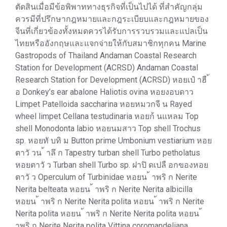
ตัดสินเมื่อมีข้อพิพาททางธุรกิจที่เป็นไปได้ ที่สำคัญกลุ่ม
ควรมีที่ปรึกษากฎหมายและกฎระเบียบและกฎหมายของ
จีนที่เกี่ยวข้องทั้งหมดควรได้รับการรวบรวมและแปลเป็น
ไทยหรืออังกฤษและแจกจ่ายให้กับสมาชิกทุกคน Marine
Gastropods of Thailand Andaman Coastal Research
Station for Development (ACRSD) Andaman Coastal
Research Station for Development (ACRSD) หอยเป๋ าฮื ้
อ Donkey’s ear abalone Haliotis ovina หอยงอบดาว
Limpet Patelloida saccharina หอยหมวกจี น Rayed
wheel limpet Cellana testudinaria หอยก้ นแหลม Top
shell Monodonta labio หอยนมสาว Top shell Trochus
sp. หอยทั บทิ ม Button prime Umbonium vestiarium หอย
ตาวั วน ้ าลึ ก Tapestry turban shell Turbo petholatus
หอยตาวั ว Turban shell Turbo sp. ฝาปิ ดเปลื อกของหอย
ตาวั ว Operculum of Turbinidae หอยน ้ าพริ ก Nerite
Nerita belteata หอยน ้ าพริ ก Nerite Nerita albicilla
หอยน ้ าพริ ก Nerite Nerita polita หอยน ้ าพริ ก Nerite
Nerita polita หอยน ้ าพริ ก Nerite Nerita polita หอยน ้
าพริ ก Nerite Nerita polita Vittina coromandeliana