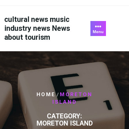
Skip
to
content
cultural news music
industry news News
Menu
about tourism
HOME
MORETON
/
ISLAND
CATEGORY:
MORETON ISLAND