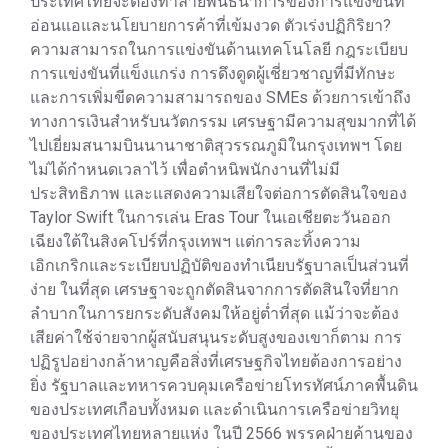
ประเทศไทยจะต้องทำลายพันธนาการของการแข่งขันที่
อ่อนแอและนโยบายการค้าที่เข้มงวด ตัวเร่งปฏิกิริยา?
ความสามารถในการแข่งขันด้านเทคโนโลยี กฎระเบียบ
การแข่งขันที่แข็งแกร่ง การดึงดูดผู้เชี่ยวชาญที่มีทักษะ
และการเพิ่มขีดความสามารถของ SMEs ด้วยการเข้าถึง
ทางการเงินสำหรับนวัตกรรม เศรษฐามีความสุขมากที่ได้
ไปเยี่ยมสนามบินนานาชาติสุวรรณภูมิในกรุงเทพฯ โดย
ไม่ได้กำหนดเวลาไว้ เพื่อตำหนิพนักงานที่ไม่มี
ประสิทธิภาพ และแสดงความเสียใจต่อการตัดสินใจของ
Taylor Swift ในการเล่น Eras Tour ในเอเชียตะวันออก
เฉียงใต้ในสิงคโปร์ที่กรุงเทพฯ แต่การละทิ้งความ
เอิกเกริกและระเบียบปฏิบัติของทำเนียบรัฐบาลเป็นส่วนที่
ง่าย ในที่สุด เศรษฐาจะถูกตัดสินจากการตัดสินใจที่ยาก
ลำบากในการยกระดับสังคมให้อยู่ต่ำที่สุด แม้ว่าจะต้อง
เสียค่าใช้จ่ายจากผู้สนับสนุนระดับสูงของเขาก็ตาม การ
ปฏิรูปอย่างกล้าหาญคือสิ่งที่เศรษฐกิจไทยต้องการอย่าง
ยิ่ง รัฐบาลและทหารควบคุมเครือข่ายโทรทัศน์ภาคพื้นดิน
ของประเทศเกือบทั้งหมด และดำเนินการเครือข่ายวิทยุ
ของประเทศไทยหลายแห่ง ในปี 2566 พรรคฝ่ายค้านของ