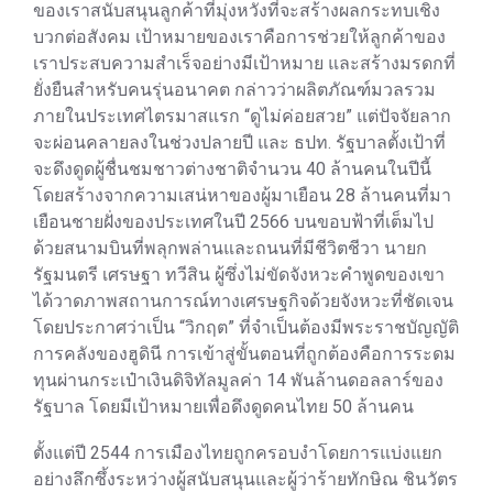
ของเราสนับสนุนลูกค้าที่มุ่งหวังที่จะสร้างผลกระทบเชิง
บวกต่อสังคม เป้าหมายของเราคือการช่วยให้ลูกค้าของ
เราประสบความสำเร็จอย่างมีเป้าหมาย และสร้างมรดกที่
ยั่งยืนสำหรับคนรุ่นอนาคต กล่าวว่าผลิตภัณฑ์มวลรวม
ภายในประเทศไตรมาสแรก “ดูไม่ค่อยสวย” แต่ปัจจัยลาก
จะผ่อนคลายลงในช่วงปลายปี และ ธปท. รัฐบาลตั้งเป้าที่
จะดึงดูดผู้ชื่นชมชาวต่างชาติจำนวน 40 ล้านคนในปีนี้
โดยสร้างจากความเสน่หาของผู้มาเยือน 28 ล้านคนที่มา
เยือนชายฝั่งของประเทศในปี 2566 บนขอบฟ้าที่เต็มไป
ด้วยสนามบินที่พลุกพล่านและถนนที่มีชีวิตชีวา นายก
รัฐมนตรี เศรษฐา ทวีสิน ผู้ซึ่งไม่ขัดจังหวะคำพูดของเขา
ได้วาดภาพสถานการณ์ทางเศรษฐกิจด้วยจังหวะที่ชัดเจน
โดยประกาศว่าเป็น “วิกฤต” ที่จำเป็นต้องมีพระราชบัญญัติ
การคลังของฮูดินี การเข้าสู่ขั้นตอนที่ถูกต้องคือการระดม
ทุนผ่านกระเป๋าเงินดิจิทัลมูลค่า 14 พันล้านดอลลาร์ของ
รัฐบาล โดยมีเป้าหมายเพื่อดึงดูดคนไทย 50 ล้านคน
ตั้งแต่ปี 2544 การเมืองไทยถูกครอบงำโดยการแบ่งแยก
อย่างลึกซึ้งระหว่างผู้สนับสนุนและผู้ว่าร้ายทักษิณ ชินวัตร