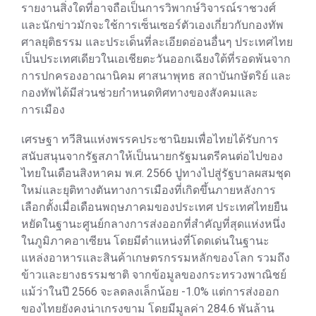
รายงานสิ่งใดที่อาจถือเป็นการวิพากษ์วิจารณ์ราชวงศ์
และนักข่าวมักจะใช้การเซ็นเซอร์ตัวเองเกี่ยวกับกองทัพ
ศาลยุติธรรม และประเด็นที่ละเอียดอ่อนอื่นๆ ประเทศไทย
เป็นประเทศเดียวในเอเชียตะวันออกเฉียงใต้ที่รอดพ้นจาก
การปกครองอาณานิคม ศาสนาพุทธ สถาบันกษัตริย์ และ
กองทัพได้มีส่วนช่วยกำหนดทิศทางของสังคมและ
การเมือง
เศรษฐา ทวีสินแห่งพรรคประชานิยมเพื่อไทยได้รับการ
สนับสนุนจากรัฐสภาให้เป็นนายกรัฐมนตรีคนต่อไปของ
ไทยในเดือนสิงหาคม พ.ศ. 2566 ปูทางไปสู่รัฐบาลผสมชุด
ใหม่และยุติทางตันทางการเมืองที่เกิดขึ้นภายหลังการ
เลือกตั้งเมื่อเดือนพฤษภาคมของประเทศ ประเทศไทยยืน
หยัดในฐานะศูนย์กลางการส่งออกที่สำคัญที่สุดแห่งหนึ่ง
ในภูมิภาคอาเซียน โดยมีตำแหน่งที่โดดเด่นในฐานะ
แหล่งอาหารและสินค้าเกษตรกรรมหลักของโลก รวมถึง
ข้าวและยางธรรมชาติ จากข้อมูลของกระทรวงพาณิชย์
แม้ว่าในปี 2566 จะลดลงเล็กน้อย -1.0% แต่การส่งออก
ของไทยยังคงน่าเกรงขาม โดยมีมูลค่า 284.6 พันล้าน