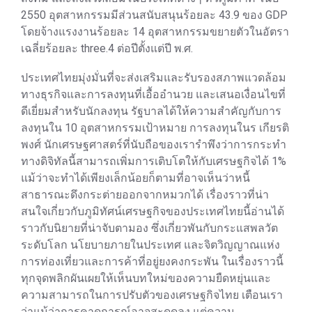
2550 อุตสาหกรรมมีส่วนสนับสนุนร้อยละ 43.9 ของ GDP
โดยจ้างแรงงานร้อยละ 14 อุตสาหกรรมขยายตัวในอัตรา
เฉลี่ยร้อยละ three.4 ต่อปีตั้งแต่ปี พ.ศ.
ประเทศไทยมุ่งมั่นที่จะส่งเสริมและรับรองสภาพแวดล้อม
ทางธุรกิจและการลงทุนที่เอื้ออำนวย และเสนอเงื่อนไขที่
ดีเยี่ยมสำหรับนักลงทุน รัฐบาลได้ให้ความสำคัญกับการ
ลงทุนใน 10 อุตสาหกรรมเป้าหมาย การลงทุนในร เกียรติ
พงศ์ นักเศรษฐศาสตร์ที่นับถือของเรารำพึงว่าการกระทำ
ทางดิจิทัลนี้สามารถเพิ่มการเติบโตให้กับเศรษฐกิจได้ 1%
แม้ว่าจะทำได้เพียงเล็กน้อยก็ตามที่อาจเห็นว่าหนี้
สาธารณะดึงกระต่ายออกจากหมวกได้ เรื่องราวที่น่า
สนใจเกี่ยวกับภูมิทัศน์เศรษฐกิจของประเทศไทยนี้อ่านได้
ราวกับนิยายที่น่าจับตามอง ซึ่งเกี่ยวพันกับกระแสพลวัต
ระดับโลก นโยบายภายในประเทศ และจิตวิญญาณแห่ง
การท่องเที่ยวและการค้าที่อยู่ยงคงกระพัน ในเรื่องราวนี้
ทุกจุดพลิกผันเผยให้เห็นบทใหม่ของความยืดหยุ่นและ
ความสามารถในการปรับตัวของเศรษฐกิจไทย เตือนเรา
ว่าแม้ว่าการคาดการณ์อาจสะดุดลง แต่ความ