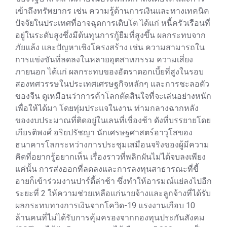
เข้าถึงทรัพยากร เช่น ความรู้ด้านการเงินและทางเทคนิค
ปัจจัยในประเทศที่อาจฉุดการเติบโต ได้แก่ หนี้ครัวเรือนที่
อยู่ในระดับสูงซึ่งมีต้นทุนการกู้ยืมที่สูงขึ้น ผลกระทบจาก
ภัยแล้ง และปัญหาเชิงโครงสร้าง เช่น ความสามารถใน
การแข่งขันที่ลดลงในหลายอุตสาหกรรม ความเสี่ยง
ภายนอก ได้แก่ ผลกระทบของอัตราดอกเบี้ยที่สูงในรอบ
สองทศวรรษในประเทศเศรษฐกิจหลักๆ และการชะลอตัว
ของจีน ดูเหมือนว่าการค้าโลกตัดสินใจที่จะเล่นอย่างหนัก
เพื่อให้ได้มา โดยทุ่มประแจในงาน ท่ามกลางฉากหลัง
ของงบประมาณที่ติดอยู่ในเลนที่เชื่องช้า ดังที่บรรยายโดย
เกียรติพงศ์ อริยปรัชญา นักเศรษฐศาสตร์อาวุโสของ
ธนาคารโลกระหว่างการประชุมเสมือนจริงของผู้มีความ
คิดที่อยากรู้อยากเห็น เรื่องราวที่พลิกผันไม่ได้จบลงเพียง
แค่นั้น การส่งออกที่ลดลงและการลงทุนสาธารณะที่ขี้
อายก็เข้าร่วมงานปาร์ตี้ล่าช้า ซึ่งทำให้อารมณ์แย่ลงไปอีก
ระยะที่ 2 ให้ความช่วยเหลือแก่นายจ้างและลูกจ้างที่ได้รับ
ผลกระทบทางการเงินจากโควิด-19 แรงงานเกือบ 10
ล้านคนที่ไม่ได้รับการคุ้มครองจากกองทุนประกันสังคม