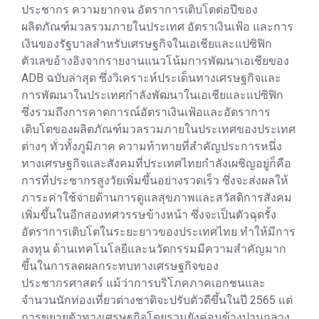
ประชากร ความยากจน อัตราการเติบโตต่อปีของ
ผลิตภัณฑ์มวลรวมภายในประเทศ อัตราเงินเฟ้อ และการ
เงินของรัฐบาลสำหรับเศรษฐกิจในเอเชียและแปซิฟิก
ตัวเลขอ้างอิงจากรายงานแนวโน้มการพัฒนาเอเชียของ
ADB ฉบับล่าสุด ซึ่งวิเคราะห์ประเด็นทางเศรษฐกิจและ
การพัฒนาในประเทศกำลังพัฒนาในเอเชียและแปซิฟิก
ซึ่งรวมถึงการคาดการณ์อัตราเงินเฟ้อและอัตราการ
เติบโตของผลิตภัณฑ์มวลรวมภายในประเทศของประเทศ
ต่างๆ ทั่วทั้งภูมิภาค ความท้าทายที่สำคัญประการหนึ่ง
ทางเศรษฐกิจและสังคมที่ประเทศไทยกำลังเผชิญอยู่ก็คือ
การที่ประชากรสูงวัยเพิ่มขึ้นอย่างรวดเร็ว ซึ่งจะส่งผลให้
ภาระค่าใช้จ่ายด้านการดูแลสุขภาพและสวัสดิการสังคม
เพิ่มขึ้นในอีกสองทศวรรษข้างหน้า ซึ่งจะเป็นตัวฉุดรั้ง
อัตราการเติบโตในระยะยาวของประเทศไทย ทำให้มีการ
ลงทุน ด้านเทคโนโลยีและนวัตกรรมมีความสำคัญมาก
ขึ้นในการลดผลกระทบทางเศรษฐกิจของ
ประชากรศาสตร์ แม้ว่าการบริโภคภาคเอกชนและ
จำนวนนักท่องเที่ยวต่างชาติจะปรับตัวดีขึ้นในปี 2565 แต่
การขยายตัวทางเศรษฐกิจโดยรวมยังค่อนข้างปานกลาง