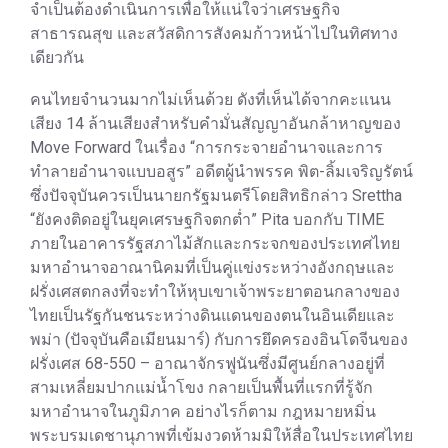
จำเป็นต้องดำเนินการเพื่อให้แน่ใจว่าเศรษฐกิจ
สาธารณสุข และสวัสดิการสังคมก้าวหน้าไปในทิศทาง
เดียวกัน
คนไทยจำนวนมากไม่เห็นด้วย ดังที่เห็นได้จากคะแนน
เสียง 14 ล้านเสียงสำหรับคำมั่นสัญญาอันกล้าหาญของ
Move Forward ในเรื่อง “การกระจายอำนาจและการ
ทำลายอำนาจแบบอสูร” อดีตผู้นำพรรค พิต-ลิ้มเจริญรัตน์
ซึ่งปัจจุบันควรเป็นนายกรัฐมนตรีโดยสิทธิกล่าว Srettha
“ยังคงติดอยู่ในยุคเศรษฐกิจตกต่ำ” Pita บอกกับ TIME
ภายในอาคารรัฐสภาไม้สักและกระจกของประเทศไทย
มหาอำนาจอาณานิคมที่เป็นคู่แข่งระหว่างอังกฤษและ
ฝรั่งเศสตกลงที่จะทำให้หุบเขาเจ้าพระยาตอนกลางของ
ไทยเป็นรัฐกันชนระหว่างดินแดนของตนในอินเดียและ
พม่า (ปัจจุบันคือเมียนมาร์) กับการยึดครองอินโดจีนของ
ฝรั่งเศส 68-550 – อาณาจักรฟูนันซึ่งมีศูนย์กลางอยู่ที่
สามเหลี่ยมปากแม่น้ำโขง กลายเป็นพื้นที่แรกที่รู้จัก
มหาอำนาจในภูมิภาค อย่างไรก็ตาม กฎหมายหมิ่น
พระบรมเดชานุภาพที่เข้มงวดห้ามมิให้สื่อในประเทศไทย