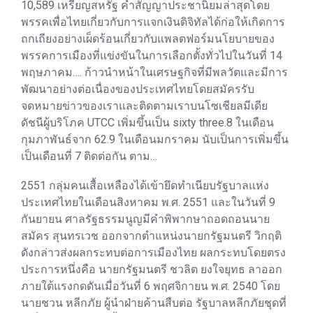
10,589 เหรียญสหรัฐ คำสัญญาประชานิยมล่าสุดโดย
พรรคเพื่อไทยเกี่ยวกับการแจกเงินดิจิทัลได้ก่อให้เกิดการ
ถกเถียงอย่างเผ็ดร้อนเกี่ยวกับแพลตฟอร์มนโยบายของ
พรรคการเมืองที่แข่งขันในการเลือกตั้งทั่วไปในวันที่ 14
พฤษภาคม…. ก้าวนำหน้าในเศรษฐกิจที่มีพลวัตและมีการ
พัฒนาอย่างต่อเนื่องของประเทศไทยโดยสมัครรับ
จดหมายข่าวของเราและติดตามเราบนโซเชียลมีเดีย
ดัชนีผู้บริโภค UTCC เพิ่มขึ้นเป็น sixty three.8 ในเดือน
กุมภาพันธ์จาก 62.9 ในเดือนมกราคม นับเป็นการเพิ่มขึ้น
เป็นเดือนที่ 7 ติดต่อกัน ตาม…
2551 กลุ่มคนเสื้อเหลืองได้เข้ายึดทำเนียบรัฐบาลแห่ง
ประเทศไทยในเดือนสิงหาคม พ.ศ. 2551 และในวันที่ 9
กันยายน ศาลรัฐธรรมนูญมีคำพิพากษาถอดถอนนาย
สมัคร สุนทรเวช ออกจากตำแหน่งนายกรัฐมนตรี วิกฤติ
ดังกล่าวส่งผลกระทบต่อการเมืองไทย ผลกระทบโดยตรง
ประการหนึ่งคือ นายกรัฐมนตรี ชวลิต ยงใจยุทธ ลาออก
ภายใต้แรงกดดันเมื่อวันที่ 6 พฤศจิกายน พ.ศ. 2540 โดย
นายชวน หลีกภัย ผู้นำฝ่ายค้านสืบต่อ รัฐบาลหลีกภัยชุดที่