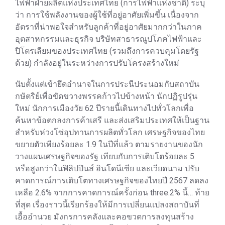
ไฟฟ้าฝ่ายผลิตแห่งประเทศไทย (การไฟฟ้าแห่งชาติ) ระบุ
ว่า การใช้พลังงานของผู้ใช้ที่อยู่อาศัยเพิ่มขึ้น เนื่องจาก
อัตราที่น่าพอใจสำหรับลูกค้าที่อยู่อาศัยมากกว่าในภาค
อุตสาหกรรมและธุรกิจ บริษัทสาธารณูปโภคไฟฟ้าและ
ปิโตรเลียมของประเทศไทย (รวมถึงการควบคุมโดยรัฐ
ด้วย) กำลังอยู่ในระหว่างการปรับโครงสร้างใหม่
นับตั้งแต่เข้ายึดอำนาจในการประนีประนอมกับสถาบัน
กษัตริย์เพื่อขัดขวางพรรคก้าวไปข้างหน้า นักปฏิรูปรุ่น
ใหม่ นักการเมืองวัย 62 ปีรายนี้เดินทางไปทั่วโลกเพื่อ
ค้นหาข้อตกลงการค้าเสรี และส่งเสริมประเทศให้เป็นฐาน
สำหรับห่วงโซ่อุปทานการผลิตทั่วโลก เศรษฐกิจของไทย
ขยายตัวเพียงร้อยละ 1.9 ในปีที่แล้ว ตามรายงานของนัก
วางแผนเศรษฐกิจของรัฐ เทียบกับการเติบโตร้อยละ 5
หรือสูงกว่าในฟิลิปปินส์ อินโดนีเซีย และเวียดนาม ปรับ
คาดการณ์การเติบโตทางเศรษฐกิจของไทยปี 2567 ลดลง
เหลือ 2.6% จากการคาดการณ์ครั้งก่อน three.2% นี้… ท้าย
ที่สุด เรื่องราวนี้เรียกร้องให้มีการเปลี่ยนแปลงสถาบันที่
เอื้ออำนวย มังกรการคลังและคอขวดการลงทุนสร้าง