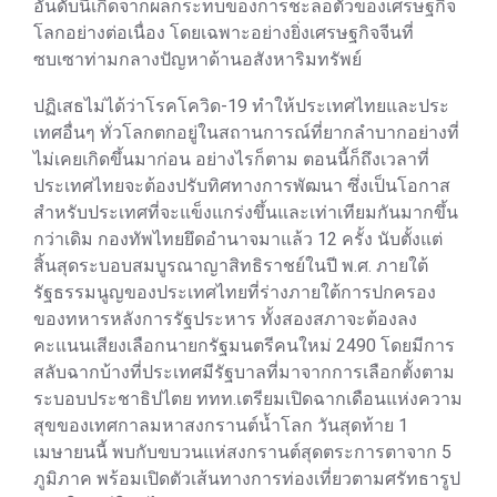
อันดับนี้เกิดจากผลกระทบของการชะลอตัวของเศรษฐกิจ
โลกอย่างต่อเนื่อง โดยเฉพาะอย่างยิ่งเศรษฐกิจจีนที่
ซบเซาท่ามกลางปัญหาด้านอสังหาริมทรัพย์
ปฏิเสธไม่ได้ว่าโรคโควิด-19 ทำให้ประเทศไทยและประ
เทศอื่นๆ ทั่วโลกตกอยู่ในสถานการณ์ที่ยากลำบากอย่างที่
ไม่เคยเกิดขึ้นมาก่อน อย่างไรก็ตาม ตอนนี้ก็ถึงเวลาที่
ประเทศไทยจะต้องปรับทิศทางการพัฒนา ซึ่งเป็นโอกาส
สำหรับประเทศที่จะแข็งแกร่งขึ้นและเท่าเทียมกันมากขึ้น
กว่าเดิม กองทัพไทยยึดอำนาจมาแล้ว 12 ครั้ง นับตั้งแต่
สิ้นสุดระบอบสมบูรณาญาสิทธิราชย์ในปี พ.ศ. ภายใต้
รัฐธรรมนูญของประเทศไทยที่ร่างภายใต้การปกครอง
ของทหารหลังการรัฐประหาร ทั้งสองสภาจะต้องลง
คะแนนเสียงเลือกนายกรัฐมนตรีคนใหม่ 2490 โดยมีการ
สลับฉากบ้างที่ประเทศมีรัฐบาลที่มาจากการเลือกตั้งตาม
ระบอบประชาธิปไตย ททท.เตรียมเปิดฉากเดือนแห่งความ
สุขของเทศกาลมหาสงกรานต์น้ำโลก วันสุดท้าย 1
เมษายนนี้ พบกับขบวนแห่สงกรานต์สุดตระการตาจาก 5
ภูมิภาค พร้อมเปิดตัวเส้นทางการท่องเที่ยวตามศรัทธารูป