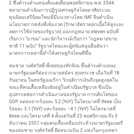
2 ซึ่งดำรงตำแหน่งตั้งแต่เดือนพฤศจิกายน พ.ศ. 2544
พยายามดำเนินการปฏิรูปเศรษฐกิจโดยอาศัยระบบ
ทุนนิยมเสรีนิยมใหม่ที่มีแนวทางโดย IMF จีนดำเนิน
นโยบายการคลังที่เข้มงวด (รักษาอัตราดอกเบี้ยให้สูงและ
ลดการใช้จ่ายของรัฐบาล) ออกกฎหมาย eleven ฉบับที่
เรียกว่า “ยาขม” และนักวิจารณ์เรียกว่า “กฎหมายขาย
ชาติ 11 ฉบับ” รัฐบาลไทยและผู้สนับสนุนยืนยันว่า
มาตรการเหล่านี้ทำให้เศรษฐกิจไทยดีขึ้น
สมชาย วงศ์สวัสดิ์ พี่เขยของทักษิณ ขึ้นดำรงตำแหน่ง
นายกรัฐมนตรีต่อจากนายสมัคร สุนทรเวช เมื่อวันที่ 18
กันยายน ในสหรัฐอเมริกา วิกฤติการเงินถึงจุดสูงสุดใน
ขณะที่คนเสื้อเหลืองยังอยู่ในทำเนียบรัฐบาล ซึ่งเป็น
อุปสรรคต่อการดำเนินงานของรัฐบาล การเติบโตของ
GDP ลดลงจากร้อยละ 5.2 (YoY) ในไตรมาสที่ three เป็น
ร้อยละ 3.1 (YoY) และร้อยละ −4.1 (YoY) ในไตรมาสที่
three และไตรมาสที่ 4 ตั้งแต่วันที่ 25 พฤศจิกายน ถึง 3
ธันวาคม 2551 กลุ่มคนเสื้อเหลืองประท้วงนายกรัฐมนตรี
ของสมชาย วงศ์สวัสดิ์ ยึดสนามบิน 2 แห่งในกรุงเทพฯ