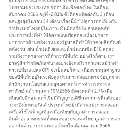
แบบธุรกิจใหม่ ซึ่งจะส่งผลกระทบโดยตรงต่อเศรษฐกิจ
โดยรวมของประเทศ อัตราเงินเฟ้อของไทยในเดือน
ธันวาคม 2566 อยู่ที่ -0.83% ซึ่งติดลบติดต่อกัน 3 เดือน
และสูงสุดในรอบ 34 เดือน เรื่องนี้นำไปสู่การถกเถียงกัน
ว่าประเทศไทยอยู่ในภาวะเงินฝืดหรือไม่ สาเหตุหลัก
ประการหนึ่งที่ทำให้อัตราเงินเฟ้อลดลงเนื่องมาจาก
มาตรการด้านพลังงานของรัฐบาลที่ทำให้ราคาผลิตภัณฑ์
พลังงาน เช่น น้ำมันดีเซลและน้ำมันเบนซิน E10 ลดลง
รวมถึงราคาอาหารที่ต่ำกว่าปีที่แล้ว อย่างไรก็ตาม เรา
อาจรู้สึกว่าผลิตภัณฑ์บางอย่างยังคงมีราคาแพงแม้ว่าค่า
การเปลี่ยนแปลง CPI จะเป็นลบก็ตาม เนื่องจากมูลค่าฐาน
ของปีที่แล้วอยู่ในระดับสูง ส่วนการส่งออกตามข้อมูลจาก
สำนักงานนโยบายและยุทธศาสตร์การค้า กระทรวง
พาณิชย์ แม้ว่ามูลค่า 10M2566 ยังคงหดตัว 2.7% เมื่อ
เทียบกับปีก่อน แต่ก็เริ่มมีสัญญาณดีขึ้นจากการฟื้นตัวของ
วงจรอิเล็กทรอนิกส์ ประเทศไทยยังมีส่วนแบ่งการส่งออก
เครื่องใช้ไฟฟ้าสูงที่สุดเมื่อเทียบกับมูลค่าการส่งออก
สินค้าอุตสาหกรรมทั้งหมดของประเทศไทย มูลค่าการส่ง
ออกสินค้าทุกประเภทของไทยในเดือนตุลาคม 2566