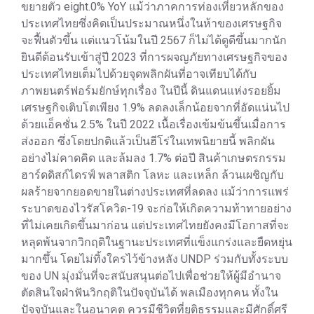
ขยายตัว eight.0% YoY แม้ว่าภาคการท่องเที่ยวหลักของ
ประเทศไทยซึ่งคิดเป็นประมาณหนึ่งในห้าของเศรษฐกิจ
จะฟื้นตัวขึ้น แต่แนวโน้มในปี 2567 ก็ไม่ได้ดูดีขึ้นมากนัก
ยินดีต้อนรับเข้าสู่ปี 2023 ที่การผจญภัยทางเศรษฐกิจของ
ประเทศไทยเต็มไปด้วยจุดพลิกผันที่อาจเทียบได้กับ
ภาพยนตร์ฟอร์มยักษ์ทุกเรื่อง ในปีนี้ ดินแดนแห่งรอยยิ้ม
เศรษฐกิจเติบโตเพียง 1.9% ลดลงเล็กน้อยจากที่อัดแน่นไป
ด้วยแอ็คชั่น 2.5% ในปี 2022 เนื้อเรื่องเข้มข้นขึ้นเมื่อการ
ส่งออก ซึ่งโดยปกติแล้วเป็นฮีโร่ในเทพนิยายนี้ พลิกผัน
อย่างไม่คาดคิด และล้มลง 1.7% ต่อปี สินค้าเกษตรกรรม
ฮาร์ดดิสก์ไดรฟ์ พลาสติก โลหะ และเหล็ก ล้วนเผชิญกับ
ผลร้ายจากยอดขายในต่างประเทศที่ลดลง แม้ว่าการแพร่
ระบาดของไวรัสโควิด-19 จะก่อให้เกิดความท้าทายอย่าง
ที่ไม่เคยเกิดขึ้นมาก่อน แต่ประเทศไทยยังคงมีโอกาสที่จะ
หลุดพ้นจากวิกฤติในฐานะประเทศที่แข็งแกร่งและยืดหยุ่น
มากขึ้น โดยไม่ทิ้งใครไว้ข้างหลัง UNDP ร่วมกับทั้งระบบ
ของ UN มุ่งมั่นที่จะสนับสนุนต่อไปเพื่อช่วยให้ผู้มีอำนาจ
ตัดสินใจฝ่าฟันวิกฤติในปัจจุบันได้ พลเมืองทุกคน ทั้งใน
ปัจจุบันและในอนาคต ควรมีชีวิตที่ยุติธรรมและมีศักดิ์ศรี