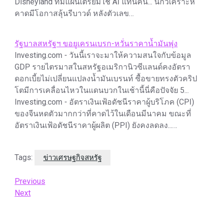
Disneyland ที่มีแผนเตรียมใช้ AI แทนคน... นักวิเคราะห์
คาดมีโอกาสลุ้นรีบาวด์ หลังตัวเลข…
รัฐบาลสหรัฐฯ ขอยูเครนเบรก-หวั่นราคาน้ำมันพุ่ง
Investing.com - วันนี้เราจะมาให้ความสนใจกับข้อมูล
GDP รายไตรมาสในสหรัฐอเมริกานิวซีแลนด์คงอัตรา
ดอกเบี้ยไม่เปลี่ยนแปลงน้ำมันเบรนท์ ซื้อขายทรงตัวคริป
โตมีการเคลื่อนไหวในแดนบวกในเช้านี้นี่คือปัจจัย 5...
Investing.com - อัตราเงินเฟ้อดัชนีราคาผู้บริโภค (CPI)
ของจีนหดตัวมากกว่าที่คาดไว้ในเดือนมีนาคม ขณะที่
อัตราเงินเฟ้อดัชนีราคาผู้ผลิต (PPI) ยังคงลดลง...…
Tags:
ข่าวเศรษฐกิจสหรัฐ
Post
Previous
Previous
Post
Next
Next
navigation
Post