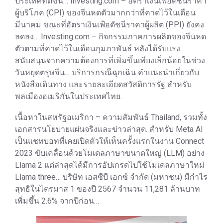
ประเทศที่ดีขึ้น… Investing.com – อัตราเงินเฟ้อดัชนีราคา
ผู้บริโภค (CPI) ของจีนหดตัวมากกว่าที่คาดไว้ในเดือน
มีนาคม ขณะที่อัตราเงินเฟ้อดัชนีราคาผู้ผลิต (PPI) ยังคง
ลดลง… Investing.com – กิจกรรมภาคการผลิตของจีนหด
ตัวตามที่คาดไว้ในเดือนกุมภาพันธ์ หลังได้รับแรง
สนับสนุนจากความต้องการที่เพิ่มขึ้นเพียงเล็กน้อยในช่วง
วันหยุดตรุษจีน… บริการกรณ๊ฉุกเฉิน คำแนะนำเกี่ยวกับ
หนังสือเดินทาง และรายละเอียดสวัสดิการรัฐ สำหรับ
พลเมืองอเมริกันในประเทศไทย.
เนื้อหาในสหรัฐอเมริกา – ความสัมพันธ์ Thailand, รวมทั้ง
เอกสารนโยบายแผ่นจริงและข่าวล่าสุด. สำหรับ Meta AI
เป็นแชทบอทที่เคยเปิดตัวให้เห็นครั้งแรกในงาน Connect
2023 ขับเคลื่อนด้วยโมเดลภาษาขนาดใหญ่ (LLM) อย่าง
Llama 2 แต่ล่าสุดได้มีการอัปเกรดไปใช้โมเดลภาษาใหม่
Llama three… บริษัท เอสซีบี เอกซ์ จำกัด (มหาชน) มีกำไร
สุทธิในไตรมาส 1 ของปี 2567 จำนวน 11,281 ล้านบาท
เพิ่มขึ้น 2.6% จากปีก่อน…