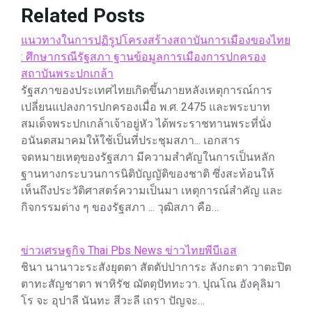
Related Posts
แนวทางในการปฏิรูปโครงสร้างสถาบันการเมืองของไทย
: ศึกษากรณีรัฐสภา ฐานข้อมูลการเมืองการปกครอง
สถาบันพระปกเกล้า
รัฐสภาของประเทศไทยเกิดขึ้นภายหลังเหตุการณ์การ
เปลี่ยนแปลงการปกครองเมื่อ พ.ศ. 2475 และพระบาท
สมเด็จพระปกเกล้าเจ้าอยู่หัว ได้พระราชทานพระที่นั่ง
อนันตสมาคมให้ใช้เป็นที่ประชุมสภา... เอกสาร
จดหมายเหตุของรัฐสภา มีความสำคัญในการเป็นหลัก
ฐานทางกระบวนการนิติบัญญัติของชาติ ซึ่งสะท้อนให้
เห็นถึงประวัติศาสตร์ความเป็นมา เหตุการณ์สำคัญ และ
กิจกรรมต่าง ๆ ของรัฐสภา ... วุฒิสภา คือ…
ข่าวเศรษฐกิจ Thai Pbs News ข่าวไทยพีบีเอส
ชินา นานาวะระสังยุตตา สัตตัปปาการะ ลังกะตา วาตะปิต
ตาทะสัญชาตา พาหิรัช ฌัตตุปัททะวา. ปุณโณ อังคุลิมา
โร จะ อุปาลี นันทะ สีวะลี เถรา ปัญจะ…