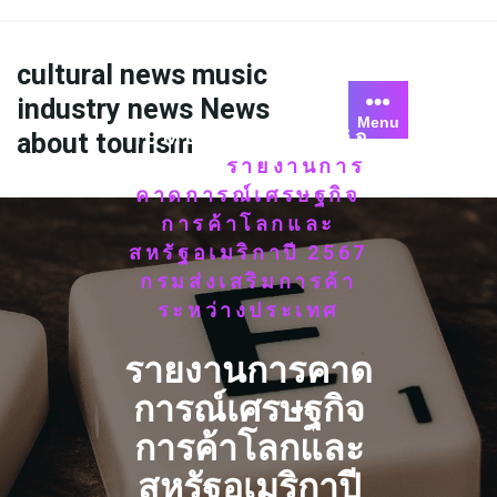
Skip
to
content
cultural news music
industry news News
Menu
HOME
ข่าวเศรษฐกิจ
/
about tourism
ไทยรัฐ
รายงานการ
/
คาดการณ์เศรษฐกิจ
การค้าโลกและ
สหรัฐอเมริกาปี 2567
กรมส่งเสริมการค้า
ระหว่างประเทศ
รายงานการคาด
การณ์เศรษฐกิจ
การค้าโลกและ
สหรัฐอเมริกาปี