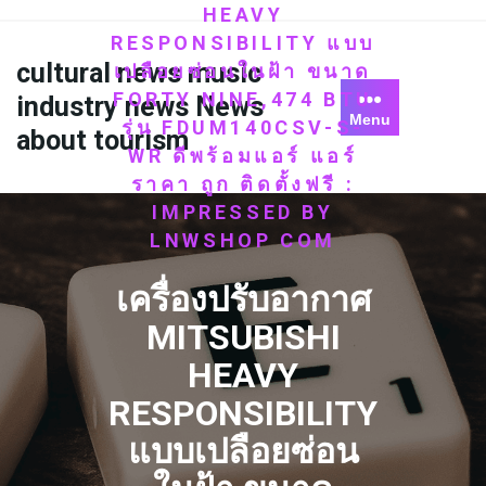
Skip
HEAVY
to
RESPONSIBILITY แบบ
content
cultural news music
เปลือยซ่อนในฝ้า ขนาด
FORTY NINE,474 BTU
industry news News
Menu
รุ่น FDUM140CSV-S-
about tourism
WR ดีพร้อมแอร์ แอร์
ราคา ถูก ติดตั้งฟรี :
IMPRESSED BY
LNWSHOP COM
เครื่องปรับอากาศ
MITSUBISHI
HEAVY
RESPONSIBILITY
แบบเปลือยซ่อน