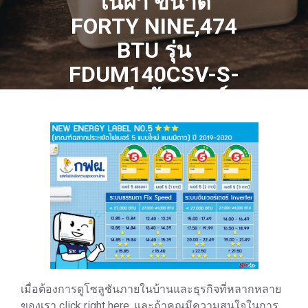
ในฝ้า ขนาด
FORTY NINE,474
BTU รุ่น
FDUM140CSV-S-
WR ดีพร้อมแอร์
แอร์ราคา ถูก ติด
ตั้งฟรี :
IMPRESSED BY
LNWSHOP COM
0 COMMENTS
1
TAG
เมื่อต้องการดูโซลูชันภายในบ้านและธุรกิจที่หลากหลาย
ของเรา click right here, และถ้าคุณมีความสนใจในการ