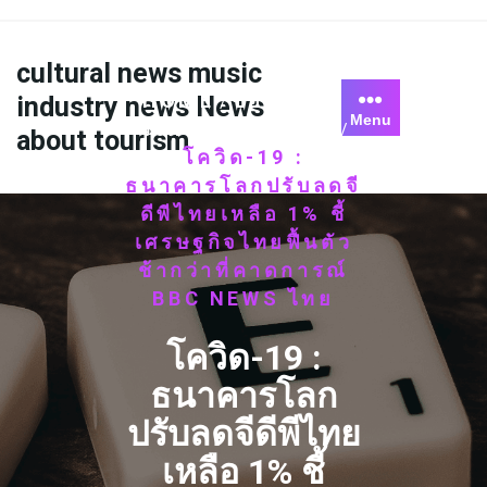
Skip
to
content
cultural news music
HOME
ข้อมูลใหม่
industry news News
/
Menu
วงการเทคโนโลยี
/
about tourism
โควิด-19 :
ธนาคารโลกปรับลดจี
ดีพีไทยเหลือ 1% ชี้
เศรษฐกิจไทยฟื้นตัว
ช้ากว่าที่คาดการณ์
BBC NEWS ไทย
โควิด-19 :
ธนาคารโลก
ปรับลดจีดีพีไทย
เหลือ 1% ชี้