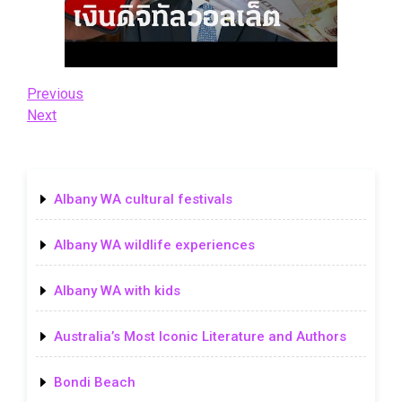
Post
Previous
Previous
Post
Next
Next
navigation
Post
Albany WA cultural festivals
Albany WA wildlife experiences
Albany WA with kids
Australia’s Most Iconic Literature and Authors
Bondi Beach