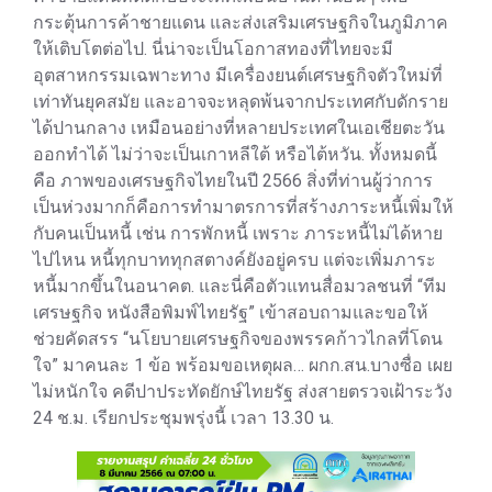
กระตุ้นการค้าชายแดน และส่งเสริมเศรษฐกิจในภูมิภาค
ให้เติบโตต่อไป. นี่น่าจะเป็นโอกาสทองที่ไทยจะมี
อุตสาหกรรมเฉพาะทาง มีเครื่องยนต์เศรษฐกิจตัวใหม่ที่
เท่าทันยุคสมัย และอาจจะหลุดพ้นจากประเทศกับดักราย
ได้ปานกลาง เหมือนอย่างที่หลายประเทศในเอเชียตะวัน
ออกทำได้ ไม่ว่าจะเป็นเกาหลีใต้ หรือไต้หวัน. ทั้งหมดนี้
คือ ภาพของเศรษฐกิจไทยในปี 2566 สิ่งที่ท่านผู้ว่าการ
เป็นห่วงมากก็คือการทำมาตรการที่สร้างภาระหนี้เพิ่มให้
กับคนเป็นหนี้ เช่น การพักหนี้ เพราะ ภาระหนี้ไม่ได้หาย
ไปไหน หนี้ทุกบาททุกสตางค์ยังอยู่ครบ แต่จะเพิ่มภาระ
หนี้มากขึ้นในอนาคต. และนี่คือตัวแทนสื่อมวลชนที่ “ทีม
เศรษฐกิจ หนังสือพิมพ์ไทยรัฐ” เข้าสอบถามและขอให้
ช่วยคัดสรร “นโยบายเศรษฐกิจของพรรคก้าวไกลที่โดน
ใจ” มาคนละ 1 ข้อ พร้อมขอเหตุผล… ผกก.สน.บางซื่อ เผย
ไม่หนักใจ คดีปาประทัดยักษ์ไทยรัฐ ส่งสายตรวจเฝ้าระวัง
24 ช.ม. เรียกประชุมพรุ่งนี้ เวลา 13.30 น.