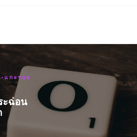
วน-แกะรอย
ระฉ่อน
ก