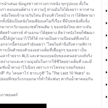
การนำเสนอ ข้อมูลข่าวสารวงการหนัง ทุกรูปแบบ ทั้งใน
ก่า คอนเทนต์ต่าง ๆ ความรู้ ท่านมั่นใจได้เลยว่า หากท่าน
่น หนังใหม่เข้าฉายวันไหน มีรอบคิวไหนบ้าง เราได้จัดหามา
้งนี่ยังเป็นหนังไทยเพียงแค่ไม่กี่เรื่อง ที่มีบทหนังที่แข็ง
าวออกมาจากวังวนและเซฟโซนเดิม ๆ ของหนังไทย เพราะมัน
ี่จะคิดสร้างสรรค์ ทำออกมาได้สุดทาง คิดว่าหนังไทยก็พัฒนา
งนี้ได้ปูทางเอาไว้ให้ได้ กลายเป็นความบียอนด์ที่เลยไป
อกจากนี้ครอบครัวยังเผยว่า “โดยไม่คำนึงถึงความพิการ
รเป็นตัวของตัวเองอย่างเต็มที่เพื่อลูกๆ ของเขา เป็น
ยอันเลวร้ายจาก ALS และตามแบบฉบับของเคนอย่างแท้จริง
่างามและความมุ่งมั่นในการใช้ชีวิตอย่างเต็มที่ และมี
ยมซับน้ำตาเอาไว้เนิ่นๆ เพราะการโคจรมาเจอกันของ
ึ” กับ “เคนทาโร่ ซากะกูชิ” ใน “The Last 10 Years” จะ
 แค่ปล่อยทีเซอร์แรกออกมาก็ทำให้แฟนๆ พากันน้ำตาคลอกัน