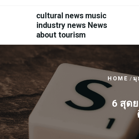
Skip
to
cultural news music
content
industry news News
about tourism
HOME
ม
/
6 สุด