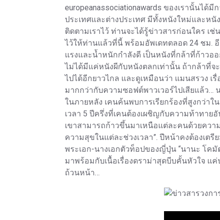
europeanassociationawards ของเรานั้นได้มี
ประเทศและต่างประเทศ มีทั้งหนังใหม่และหนังเ
ติดตามเราไว้ ท่านจะได้รู้ข่าวสารก่อนใคร เช
ไว้ให้ท่านแล้วที่นี้ พร้อมอัพเดทตลอด 24 ชม. อีกทั
แรงและน้ำหนักกำลังดี เป็นหนังที่กล้าที่ก้
ไม่ได้มีแค่หนังผีกับหนังตลกเท่านั้น ถ้ากล้าท
ไปได้อีกยาวไกล และดูเหมือนว่า แมนสรวง เรื่อ
มากกว่ากับความซอฟต์พาวเวอร์ไปเสียแล้ว… น
ในภายหลัง เคนค้นพบการเรียกร้องที่สูงกว่าในกา
เวลา 5 ปีครึ่งที่เคนต้องเผชิญกับความท้าทา
เขาสามารถก้าวขึ้นมาเหนือแต่ละคนด้วยความสง
ความสุขในแต่ละช่วงเวลา”. ปีหน้าคงต้องเตรี
พระเอก-นางเอกตัวท็อปของญี่ปุ่น “นานะ โคมัตส
มาพร้อมกับเนื้อเรื่องดราม่าสุดบีบคั้นหัวใจ
ถ้วนหน้า…