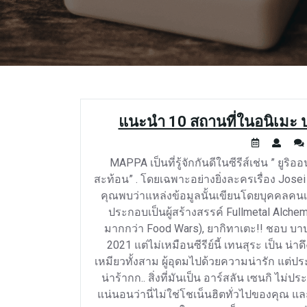
แนะนำ 10 สถานที่ในอนิเมะ ป
MAPPA เป็นที่รู้จักกันดีในซีรีส์เช่น ” ย
สะท้อน” . โดยเฉพาะอย่างยิ่งละครเรื่อง Josei 
คุณพบว่าแหล่งข้อมูลนั้นเขียนโดยบุคคลคนเ
ประกอบเป็นผู้สร้างสรรค์ Fullmetal Alchem
มากกว่า Food Wars), ยากิทาเตะ!! ชอบ บาปมห
2021 แต่ไม่เหมือนซีรีย์นี้ เทนสุระ เป็น 
เหมียวทั้งสาม ผู้อุดมไปด้วยความน่ารัก แต่ปร
น่าร้ากก.. สิ่งที่มันเป็น อาร์สลัน เซนกิ ไม
แน่นอนว่านี่ไม่ใช่โชเน็นฮิตทั่วไปของคุณ แล