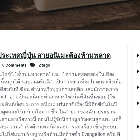
ระเทศญี่ปุ่น สายอนิเมะต้องห้ามพลาด
0 Comments
2 tags
ูริออนไอซ์”, “เด็กบนทางลาด” และ ” ความสยดสยองในเสียง
นี้หมุนได้ รอบดนตรีแจ๊ส . เป็นการยากที่จะไม่ตกตะลึงเมื่อ
ดียวกับที่เขียน ตำนานวีรบุรุษกาแลกติก และนักวาดภาพ
​​ist . อาจเป็นอะนิเมะทำอาหารโชเน็นที่ฉันชื่นชอบ (ใช่
ันต์เจ็ดประการ อนิเมะแฟนตาซีเรื่องนี้มีอีกซีซั่นในปี
น่าดึงดูดและโน้มน้าวใจมากขึ้น ในสายตาของฉัน. ประธาน
ะธานอาเรียทรงนี้ ตอนไม่รู้จักนึกว่าลูกวัวผสมลูกแพะ แต่ก็
่ประสบความสำเร็จด้านเทคนิคและการเล่าเรื่อง เข้าสู่ระบบ .
ะไม่ใช่แนวปรัชญาหรือด้านมืดด้วยซ้ำ Evangelion หรือ ผี