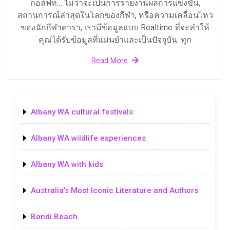
กอล์ฟท… ไม่ว่าจะเป็นการรายงานผลการแข่งขัน,
สถานการณ์ล่าสุดในโลกของกีฬา, หรือความเคลื่อนไหว
ของนักกีฬาดารา, เรามีข้อมูลแบบ Realtime ที่จะทำให้
คุณได้รับข้อมูลที่แม่นยำและเป็นปัจจุบัน. ทุก
Read More
Albany WA cultural festivals
Albany WA wildlife experiences
Albany WA with kids
Australia’s Most Iconic Literature and Authors
Bondi Beach