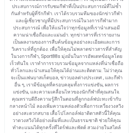
ประสบการณ์การรับชมกีฬาที่เป็นประสบการณ์ที่ไม่ซ้ำ
กันสำหรับผู้ที่รักกีฬา. เราได้รวบรวมทีมของนักข่าวกีฬา
และผู้เชี่ยวชาญที่มีประสบการณ์ในวงการกีฬามาก
ประสบการณ์ เพื่อให้แน่ใจว่าทุกข้อมูลที่เรานำเสนอมี
ความน่าเชื่อถือและแม่นยำ. ทุกข่าวสารที่เรารายงาน
เป็นผลงานของการสืบค้นข้อมูลอย่างละเอียดและการ
วิเคราะห์ที่ถูกต้อง. เพื่อให้คุณไม่พลาดข่าวสารที่สำคัญ
ในวงการกีฬา, Sport88s มุ่งมั่นในการอัพเดทข้อมูลโดย
เร็วทันใจ. เราทำการรวบรวมข้อมูลจากแหล่งที่น่าเชื่อถือ
ทั่วโลกและนำเสนอให้คุณได้อ่านและติดตาม. ไม่ว่าคุณ
จะเป็นแฟนบาสเก็ตบอล, ข่าวบอลต่างประเทศ , และกีฬา
อื่น ๆ, เรามีข้อมูลที่ครอบคลุมทั้งการแข่งขัน, ผลการ
แข่งขัน, และความเคลื่อนไหวของนักกีฬาที่คุณสนใจ.
คุณทราบดีถึงความรู้สึกในตอนที่ลูกกอล์ฟปะทะเข้ากับ
กลางหน้าไม้ ลองเพิ่มความคล่องตัวเพื่อการเหวี่ยงวงสวิง
อย่างสะดวกสบาย เสื้อโปโลกอล์ฟอาดิดาสตัวนี้ให้คุณ
วาดวงสวิงได้อย่างเต็มที่และเป็นธรรมชาติ ช่วยให้คุณ
ทำคะแนนได้ทุกครั้งที่ไดร์ฟและพัตต์ สวมง่ายในสไตล์