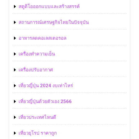
สตูดิโอออกแบบและสร้างสรรค์
สถานการณ์เศรษฐกิจไทยในปัจจุบัน
อาหารลดคอเลสเตอรอล
เครื่องทำความเย็น
เครื่องปรับอากาศ
เที่ยวญี่ปุ่น 2024 งบเท่าไหร่
เที่ยวญี่ปุ่นด้วยตัวเอง 2566
เที่ยวประเทศไหนดี
เที่ยวยุโรป ราคาถูก