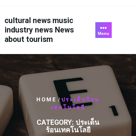
Skip
to
content
cultural news music
industry news News
Menu
about tourism
HOME
ประเด็นร้อน
/
เทคโนโลยี
CATEGORY:
ประเด็น
ร้อนเทคโนโลยี