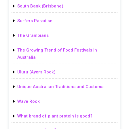
South Bank (Brisbane)
Surfers Paradise
The Grampians
The Growing Trend of Food Festivals in
Australia
Uluru (Ayers Rock)
Unique Australian Traditions and Customs
Wave Rock
What brand of plant protein is good?