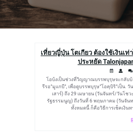
เที่ยวญี่ปุ่น โตเกียว ต้องใช้เงิน
ประหยัด Talonjapan
โอบ้งเป็นช่วงที่วิญญาณบรรพบุรุษจะกลับบ้
รีรอ”มูแกบี”, เพื่อดูบรรพบุรุษ”โอคุบิริ”เป็น. ว
เสาร์) ถึง 29 เมษายน (วันจันทร์/วันโชวะ)
รัฐธรรมนูญ) ถึงวันที่ 6 พฤษภาคม (วันจันทร์
ทั้งหมดนี้ ก็คือวิธีการเช็คเงิ