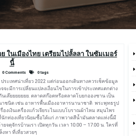
วย ในเมืองไทย เตรียมไปลั้ลลา ในซัมเมอร์
นี้
0 Comments
0 tags
4 ประเทศน่าเที่ยว 2022 แต่ก่อนออกเดินทางควรเช็คข้อมูล
็อาจจะมีการเปลี่ยนแปลงเงื่อนไขในการเข้าประเทศแตกต่าง
าดูกันเล๊ยยยยยยย. ตลาดสก๊อตหรือตลาดโบยกอองซาน เป็น
้านานาชนิด เช่น อาหารพื้นเมืองอาหารนานาชาติ พระพุทธรูป
งเครื่องเงินเครื่องแก้วเจียระไนแบบโบราณผ้าไหม สมุนไพร
ักท่องเที่ยวนิยมซื้อได้แก่ ภาพวาดสีน้ำมันตลาดแห่งนี้มี
ยจตุจักรบ้านเรา เปิดทุกวัน เวลา 10.00 – 17.00 น. ใครที่
ล็งหา ที่เที่ยวสวยๆ