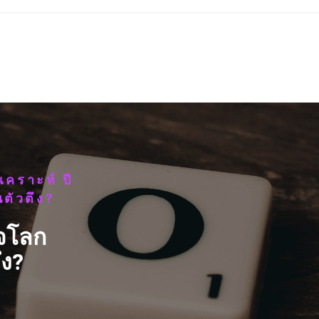
คราะห์ ปี
ตัวตึง?
ิจโลก
ึง?