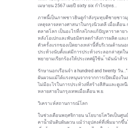
เมษายน 2567 เผยปี sixty six กำไรสุทธ…
ภาพนี้เป็นภาพชาวฮินดูกำลังรุมทุบตีชายชาว
เหตุจลาจลทางศาสนาในกรุงนิวเดลี เมื่อเดือน ก
ตลาดโลก เป็นอะไรที่กลไกลแก้ปัญหาราคายางใ
หลังโอเปกและพันธมิตรลดกำลังการผลิต และกา
ตัวครั้งแรกของเป็ดยางเหล่านี้ที่บริเวณด้าน
ประท้วงนับตั้งแต่มีการประท้วงระลอกล่าสุดใน
พยายามเรียกร้องให้ประเทศผู้ใช้น ้ามันน้าส้า
รักษานอกเรือนจำ a hundred and twenty วัน…”ลุ
ผันผวนแม้ได้แรงหนุนจากจากการเปิดเมืองใน
ไม่มีอะไรในการประท้วงที่สร้างสีสันและดูเหน
หลายสายในกรุงเทพเมื่อเดือน พ.ย.
วิเคราะห์สถานการณ์โลก
ในช่วงเดือนพฤศจิกายน นโยบายโควิดเป็นศูนย์ 
คาน้้ามันดิบผันผวน แม้ว่าอุปสงค์ที่เพิ่มมาก