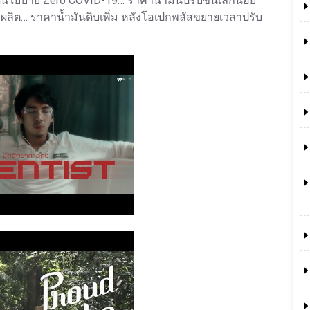
ุดนโยบาย Zero COVID-19… ราคาน้ำมันปรับขึ้นเล็กน้อย
ลิต… ราคาน้ำมันดิบเพิ่ม หลังโอเปกพลัสขยายเวลาปรับ