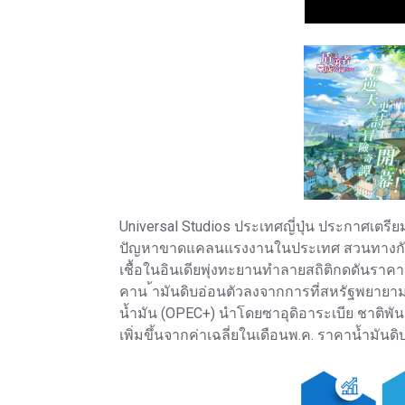
Universal Studios ประเทศญี่ปุ่น ประกาศเตรีย
ปัญหาขาดแคลนแรงงานในประเทศ สวนทางกับ Di
เชื้อในอินเดียพุ่งทะยานทำลายสถิติกดดันราค
คาน ้ามันดิบอ่อนตัวลงจากการที่สหรัฐพยายามเรี
น้ำมัน (OPEC+) นำโดยซาอุดิอาระเบีย ชาติพัน
เพิ่มขึ้นจากค่าเฉลี่ยในเดือนพ.ค. ราคาน้ำมันดิ