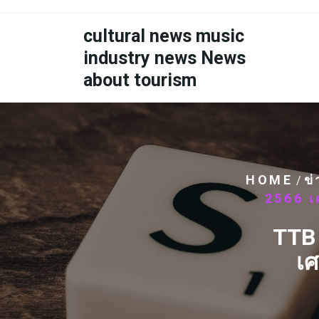
Skip
to
cultural news music
content
industry news News
about tourism
HOME
ข
/
2566 เ
TTB 
เศ