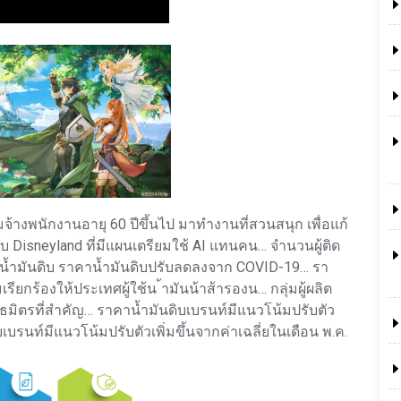
มจ้างพนักงานอายุ 60 ปีขึ้นไป มาทำงานที่สวนสนุก เพื่อแก้
sneyland ที่มีแผนเตรียมใช้ AI แทนคน… จำนวนผู้ติด
าน้ำมันดิบ ราคาน้ำมันดิบปรับลดลงจาก COVID-19… รา
ยกร้องให้ประเทศผู้ใช้น ้ามันน้าส้ารองน… กลุ่มผู้ผลิต
ธมิตรที่ สำคัญ… ราคาน้ำมันดิบเบรนท์มีแนวโน้มปรับตัว
บเบรนท์มีแนวโน้มปรับตัวเพิ่มขึ้นจากค่าเฉลี่ยในเดือน พ.ค.