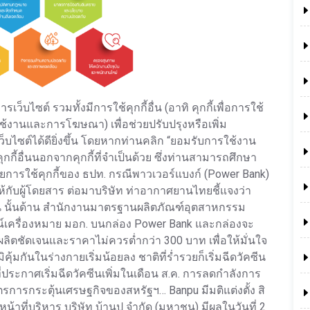
เว็บไซต์ รวมทั้งมีการใช้คุกกี้อื่น (อาทิ คุกกี้เพื่อการใช้
ลใช้งานและการโฆษณา) เพื่อช่วยปรับปรุงหรือเพิ่ม
ไซต์ได้ดียิ่งขึ้น โดยหากท่านคลิก “ยอมรับการใช้งาน
กกี้อื่นนอกจากคุกกี้ที่จำเป็นด้วย ซึ่งท่านสามารถศึกษา
ยบายการใช้คุกกี้ของ ธปท. กรณีพาวเวอร์แบงก์ (Power Bank)
ห้กับผู้โดยสาร ต่อมาบริษัท ท่าอากาศยานไทยชี้แจงว่า
 นั้นด้าน สำนักงานมาตรฐานผลิตภัณฑ์อุตสาหกรรม
กษณ์เครื่องหมาย มอก. บนกล่อง Power Bank และกล่องจะ
ู้ผลิตชัดเจนและราคาไม่ควรต่ำกว่า 300 บาท เพื่อให้มั่นใจ
ิคุ้มกันในร่างกายเริ่มน้อยลง ชาติที่ร่ำรวยก็เริ่มฉีดวัคซีน
ี่ประกาศเริ่มฉีดวัคซีนเพิ่มในเดือน ส.ค. การลดกำลังการ
การกระตุ้นเศรษฐกิจของสหรัฐฯ… Banpu มีมติแต่งตั้ง สิ
้าที่บริหาร บริษัท บ้านปู จำกัด (มหาชน) มีผลในวันที่ 2