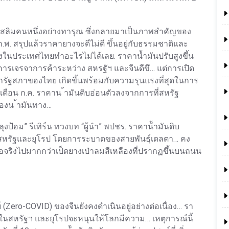
มุสลิมคนหนึ่งอย่างทารุณ ซึ่งกลายมาเป็นภาพสำคัญของ
.พ. สรุปแล้วราคายางจะดีไม่ดี ขึ้นอยู่กับธรรมชาติและ
นประเทศไทยทำอะไรไม่ได้เลย. ราคาน้ำมันปรับสูงขึ้น
รเจรจาการค้าระหว่าง สหรฐัฯ และจีนดีขึ… แต่การเปิด
นอกรัฐสภาของไทย เกิดขึ้นพร้อมกับความรุนแรงที่สุดในการ
เดือน ก.ค. ราคาน ้ามันดิบอ่อนตัวลงจากการที่สหรัฐ
รองน ้ามันทาง…
งป้อม” รีเทิร์น ทวงบท “ผู้นำ” พปชร. ราคาน้้ามันดิบ
สหรัฐและยุโรป โดยการระบาดของสายพันธุ์เดลตา… คง
ือจริงไปมากกว่าเป็ดยางเป่าลมสีเหลืองที่ปรากฏขึ้นบนถนน
(Zero-COVID) ของจีนยังคงดำเนินอยู่อย่างต่อเนื่อง… รา
ขึ้นในสหรัฐฯ และยุโรปจะหนุนให้โลกมีความ… เหตุการณ์นี้