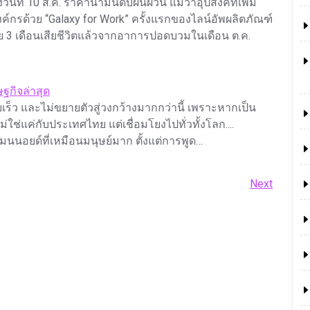
ที่ 10 ส.ค. ราคาน้้ามันดิบผันผวน แม้ว่าอุปสงค์ที่เพิ่ม
์กรด้วย “Galaxy for Work” ครั้งแรกของไลน์อัพผลิตภัณฑ์
วัย 3 เดือนเสียชีวิตแล้วจากอาการปอดบวมในเดือน ต.ค.
ษฐกิจล่าสุด
เร็ว และไม่ขยายตัวสู่วงกว้างมากกว่านี้ เพราะหากเป็น
' ไม่ใช่แค่กับประเทศไทย แต่เชื่อมโยงไปทั่วทั้งโลก....
มนนอยด์ที่เหมือนมนุษย์มาก ตั้งแต่การพูด…
Next
Next
Post