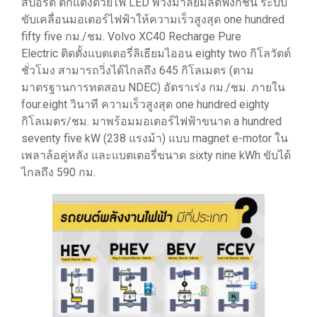
สปอร์ต ตกแต่งด้วยไฟ LED พวงมาลัยมัลติฟังก์ชัน ระบบ
ขับเคลื่อนมอเตอร์ไฟฟ้าให้ความเร็วสูงสุด one hundred
fifty five กม./ชม. Volvo XC40 Recharge Pure
Electric ติดตั้งแบตเตอรี่ลิเธียมไออน eighty two กิโลวัตต์
ชั่วโมง สามารถวิ่งได้ไกลถึง 645 กิโลเมตร (ตาม
มาตรฐานการทดสอบ NDEC) อัตราเร่ง กม./ชม. ภายใน
four.eight วินาที ความเร็วสูงสุด one hundred eighty
กิโลเมตร/ชม. มาพร้อมมอเตอร์ไฟฟ้าขนาด a hundred
seventy five kW (238 แรงม้า) แบบ magnet e-motor ใน
เพลาล้อคู่หลัง และแบตเตอรี่ขนาด sixty nine kWh ขับได้
ไกลถึง 590 กม.