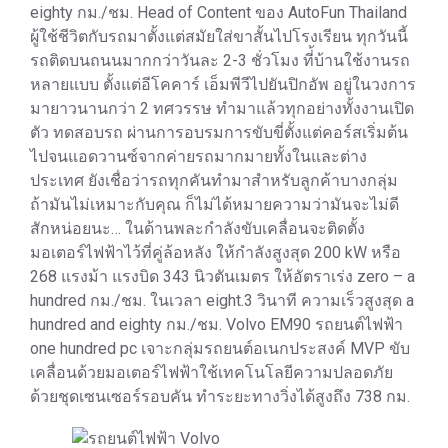
eighty กม./ชม. Head of Content ของ AutoFun Thailand
ผู้ใช้ชีวิตกับรถมาตั้งแต่สมัยใส่ขาสั้นไปโรงเรียน ทุกวันนี้
รถติดบนถนนมากกว่าวันละ 2-3 ชั่วโมง ที่้บ้านใช้งานรถ
หลายแบบ ตั้งแต่อีโคคาร์ เอ็มพีวีไปยันปิกอัพ อยู่ในวงการ
มายาวนานกว่า 2 ทศวรรษ ทำมาแล้วทุกอย่างทั้งงานเปิด
ตัว ทดสอบรถ ผ่านการอบรมการขับขี่ตั้งแต่คอร์สเริ่มต้น
ไปจนแอดวานซ์จากค่ายรถมากมายทั้งในและต่าง
ประเทศ ยังเชื่อว่ารถทุกคันทำมาสำหรับลูกค้าบางกลุ่ม
ถ้ามันไม่เหมาะกับคุณ ก็ไม่ได้หมายความว่ามันจะไม่ดี
สักหน่อยนะ… ในด้านพละกำลังขับเคลื่อนจะติดตั้ง
มอเตอร์ไฟฟ้าไว้ที่คู่ล้อหลัง ให้กำลังสูงสุด 200 kW หรือ
268 แรงม้า แรงบิด 343 นิวตันเมตร ให้อัตราเร่ง zero – a
hundred กม./ชม. ในเวลา eight.3 วินาที ความเร็วสูงสุด a
hundred and eighty กม./ชม. Volvo EM90 รถยนต์ไฟฟ้า
one hundred pc เจาะกลุ่มรถยนต์อเนกประสงค์ MVP ขับ
เคลื่อนด้วยมอเตอร์ไฟฟ้าใช้เทคโนโลยีความปลอดภัย
ด้วยชุดเซนเซอร์รอบคัน ทำระยะทางวิ่งได้สูงถึง 738 กม.