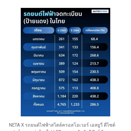
NETA X รถยนต์ไฟฟ้าสไตล์ครอสโอเวอร์ เอสยูวี ดีไซต์